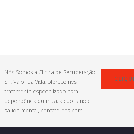
Nós Somos a Clinica de Recuperação
CLIQU
SP, Valor da Vida, oferecemos
tratamento especializado para
dependência química, alcoolismo e
saúde mental, contate-nos com: