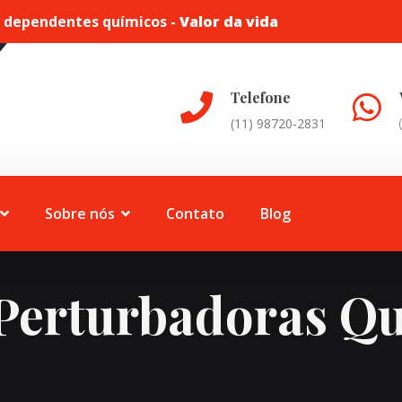
a dependentes químicos -
Valor da vida
Telefone
(11) 98720-2831
Sobre nós
Contato
Blog
Perturbadoras Qu