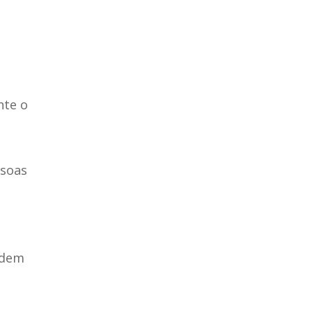
nte o
ssoas
odem