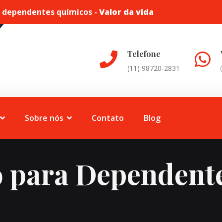
a dependentes químicos -
Valor da vida
Telefone
(11) 98720-2831
Sobre nós
Contato
Blog
 para Dependent