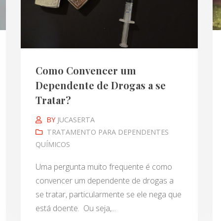
Como Convencer um
Dependente de Drogas a se
Tratar?
BY
JUCASERTA
TRATAMENTO PARA DEPENDENTES
QUÍMICOS
Uma pergunta muito frequente é como
convencer um dependente de drogas a
se tratar, particularmente se ele nega que
está doente. Ou seja,...