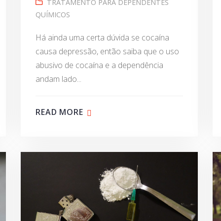
TRATAMENTO PARA DEPENDENTES
QUÍMICOS
Há ainda uma certa dúvida se cocaína
causa depressão, então saiba que o uso
abusivo de cocaína e a dependência
andam lado...
READ MORE