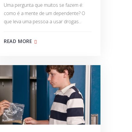
Uma pergunta que muitos se fazem é:
como é a mente de um dependente? O
que leva uma pessoa a usar drogas...
READ MORE