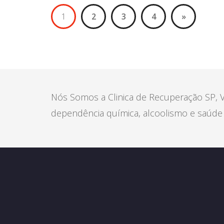
1
2
3
4
»
Nós Somos a Clinica de Recuperação SP, V
dependência química, alcoolismo e saúde