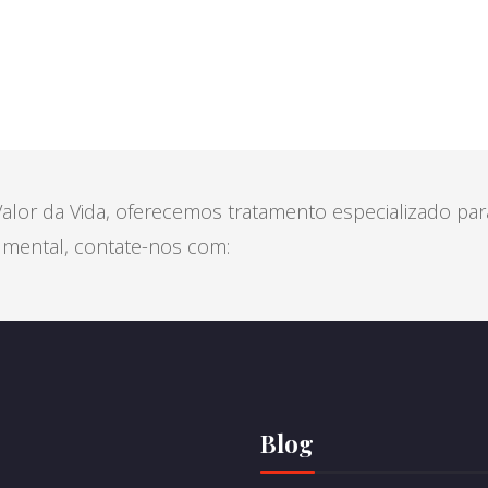
alor da Vida, oferecemos tratamento especializado par
 mental, contate-nos com:
Blog