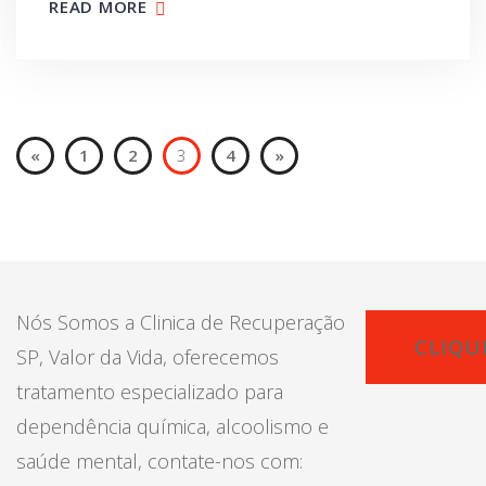
READ MORE
«
1
2
3
4
»
Nós Somos a Clinica de Recuperação
CLIQU
SP, Valor da Vida, oferecemos
tratamento especializado para
dependência química, alcoolismo e
saúde mental, contate-nos com: